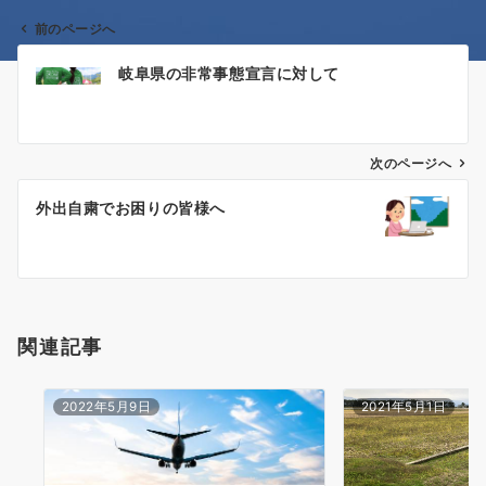
前のページへ
投
岐阜県の非常事態宣言に対して
稿
ナ
次のページへ
ビ
ゲ
外出自粛でお困りの皆様へ
ー
シ
ョ
関連記事
ン
2022年5月9日
2021年5月1日