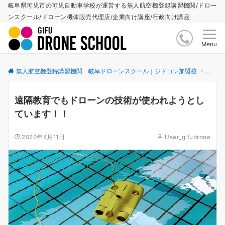
岐阜県可児市の可児自動車学校が運営する無人航空機登録講習機関/ドロー
ンスクール/ドローン機体販売代理店/企業向け講座/行政向け講座
Menu
無人航空機登録講習機関 岐阜ドローンスクール｜ジドコン加盟校
更新情
遠隔教育でもドローンの技術が使われようとし
ています！！
2020年4月11日
User_gifudrone