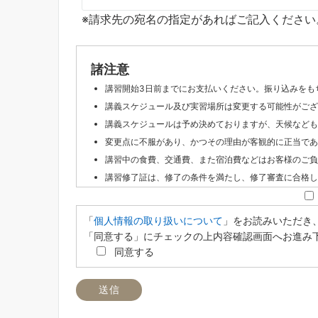
※請求先の宛名の指定があればご記入ください
諸注意
講習開始3日前までにお支払いください。振り込みをも
講義スケジュール及び実習場所は変更する可能性がござ
講義スケジュールは予め決めておりますが、天候なども
変更点に不服があり、かつその理由が客観的に正当であ
講習中の食費、交通費、また宿泊費などはお客様のご負
講習修了証は、修了の条件を満たし、修了審査に合格し
講習代及びテキスト代、機体使用代など講習に必要な全
原則、既に履修した、または受講で経過した分の受講料
「
個人情報の取り扱いについて
」をお読みいただき
申込にあたって送信された個人情報は、岐阜ドローンス
「同意する」にチェックの上内容確認画面へお進み
受講者は、座学受講中のビデオ撮影・録音をすることは
同意する
ウェブサイト、SNS等での公開を希望しない受講生は