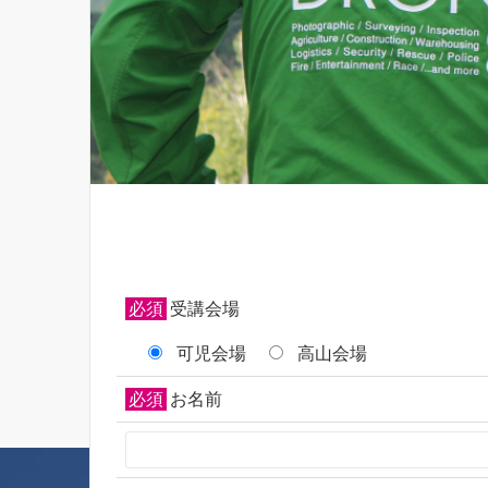
必須
受講会場
可児会場
高山会場
必須
お名前