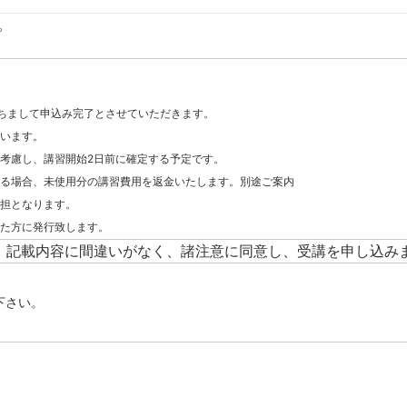
。
ちまして申込み完了とさせていただきます。
います。
考慮し、講習開始2日前に確定する予定です。
る場合、未使用分の講習費用を返金いたします。別途ご案内
担となります。
た方に発行致します。
記載内容に間違いがなく、諸注意に同意し、受講を申し込み
ての受講料に含まれますが、学科試験や身体検査の費用、免許証発行手数料は含ま
の返金はいたしません。
、
クールの事務において必要な各種手続、ご案内及びご連絡等において利用します。
下さい。
できません。なお、事務局でカメラ、ビデオ撮影等行う場合があります。
あらかじめ事務局へご連絡ください。