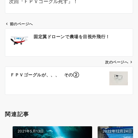
次回『ＦＰＶゴーグル死す』！
前のページへ
投
固定翼ドローンで農場を目視外飛行！
稿
ナ
次のページへ
ビ
ゲ
ＦＰＶゴーグルが、、、 その②
ー
シ
ョ
関連記事
ン
2021年5月13日
2022年12月24日