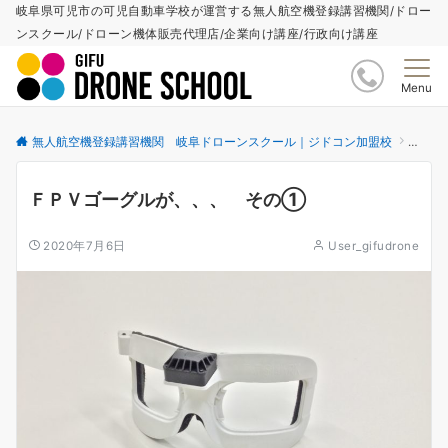
岐阜県可児市の可児自動車学校が運営する無人航空機登録講習機関/ドロー
ンスクール/ドローン機体販売代理店/企業向け講座/行政向け講座
Menu
無人航空機登録講習機関 岐阜ドローンスクール｜ジドコン加盟校
更新情
ＦＰＶゴーグルが、、、 その①
2020年7月6日
User_gifudrone