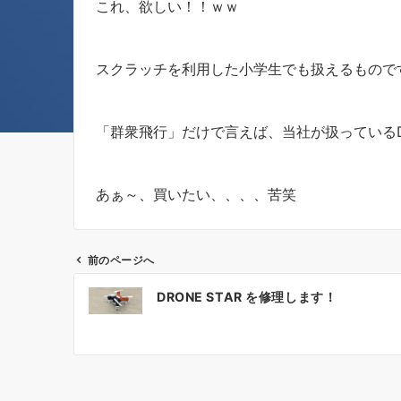
これ、欲しい！！ｗｗ
スクラッチを利用した小学生でも扱えるもので
「群衆飛行」だけで言えば、当社が扱っているDr
あぁ～、買いたい、、、、苦笑
前のページへ
投
DRONE STAR を修理します！
稿
ナ
ビ