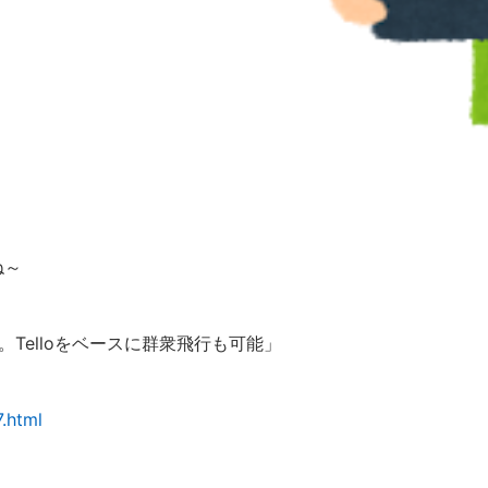
ね～
発表。Telloをベースに群衆飛行も可能」
.html