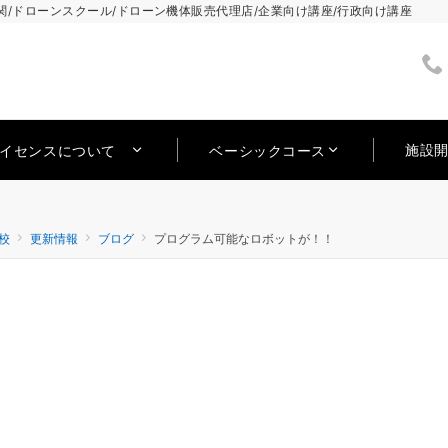
/ドローンスクール/ドローン機体販売代理店/企業向け講座/行政向け講座
施設
ライセンスについて
ベーシックコース
校
更新情報
ブログ
プログラム可能なロボットが！！