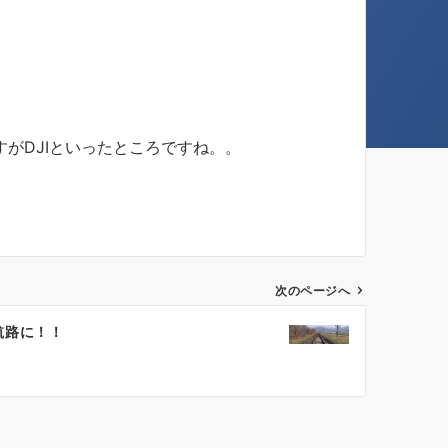
すがDJIといったところですね。。
次のページへ
航路に！！