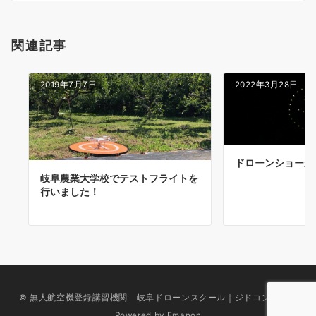
シ
ョ
関連記事
ン
2019年7月7日
2022年3月28日
ドローンショーが
岐阜農業大学校でテストフライトを
行いました！
© 無人航空機登録講習機関 岐阜ドローンスクール｜ジドコン加盟校
Powered by
Emanon