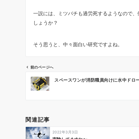
一説には、ミツバチも過労死するようなので、
しょうか？
そう思うと、中々面白い研究ですよね。
前のページへ
投
スペースワンが消防職員向けに水中ドロ
稿
ナ
ビ
ゲ
関連記事
ー
2022年3月3日