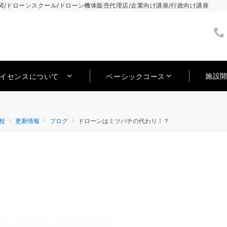
/ドローンスクール/ドローン機体販売代理店/企業向け講座/行政向け講座
施設
ライセンスについて
ベーシックコース
校
更新情報
ブログ
ドローンはミツバチの代わり！？