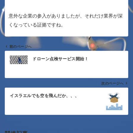
意外な企業の参入がありましたが、それだけ業界が深
くなっている証拠ですね。
前のページへ
投
ドローン点検サービス開始！
稿
ナ
次のページへ
ビ
ゲ
イスラエルでも空を飛んだか、、、
ー
シ
ョ