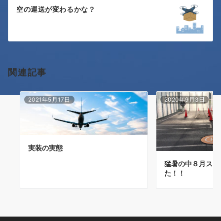
ゲ
空の運送が変わるかな？
ー
シ
ョ
関連記事
ン
2021年5月17日
2020年9月3日
実装の実態
猛暑の中８月スク
た！！