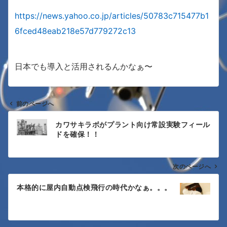
https://news.yahoo.co.jp/articles/50783c715477b1
6fced48eab218e57d779272c13
日本でも導入と活用されるんかなぁ〜
前のページへ
投
カワサキラボがプラント向け常設実験フィール
稿
ドを確保！！
ナ
次のページへ
ビ
ゲ
本格的に屋内自動点検飛行の時代かなぁ。。。
ー
シ