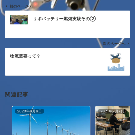
前のページへ
投
リポバッテリー燃焼実験その②
稿
ナ
次のページへ
ビ
ゲ
物流需要って？
ー
シ
ョ
関連記事
ン
2020年6月6日
2021年2月7日