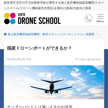
岐阜県可児市の可児自動車学校が運営する無人航空機登録講習機関/ドロー
ンスクール/ドローン機体販売代理店/企業向け講座/行政向け講座
Menu
無人航空機登録講習機関 岐阜ドローンスクール｜ジドコン加盟校
更新情
国産ドローンポートができるか？
2022年2月11日
User_gifudrone
サンダーバードとは違いますかね笑笑