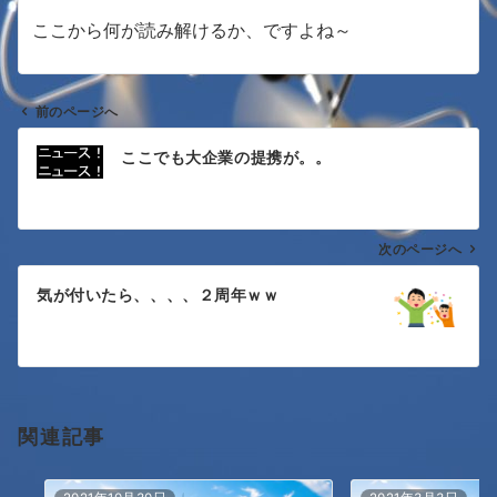
ここから何が読み解けるか、ですよね～
前のページへ
投
ここでも大企業の提携が。。
稿
ナ
次のページへ
ビ
ゲ
気が付いたら、、、、２周年ｗｗ
ー
シ
ョ
関連記事
ン