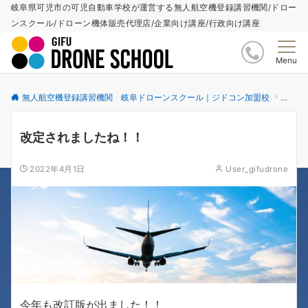
岐阜県可児市の可児自動車学校が運営する無人航空機登録講習機関/ドロー
ンスクール/ドローン機体販売代理店/企業向け講座/行政向け講座
Menu
無人航空機登録講習機関 岐阜ドローンスクール｜ジドコン加盟校
更新情
改定されましたね！！
2022年4月1日
User_gifudrone
今年も改訂版が出ました！！