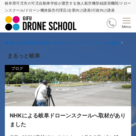
岐阜県可児市の可児自動車学校が運営する無人航空機登録講習機関/ドロー
ンスクール/ドローン機体販売代理店/企業向け講座/行政向け講座
Menu
無人航空機登録講習機関 岐阜ドローンスクール｜ジドコン加盟校
まるっ
まるっと岐阜
ブログ
NHKによる岐阜ドローンスクールへ取材があり
ました