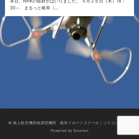
本日、NHKの取材がはいりました。 ４月２６日（木）18：
30～ まるっと岐阜（...
© 無人航空機登録講習機関 岐阜ドローンスクール｜ジドコン加盟校
Powered by
Emanon