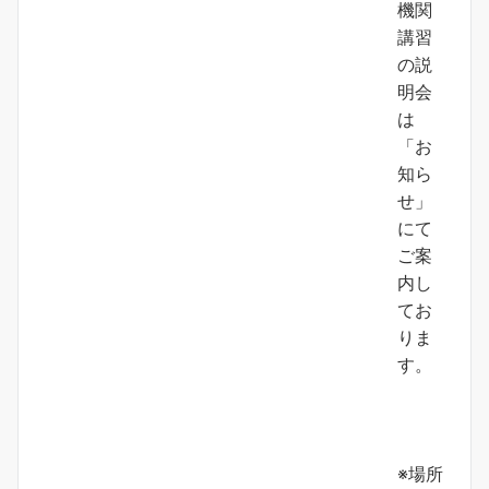
機関
講習
の説
明会
は
「お
知ら
せ」
にて
ご案
内し
てお
りま
す。
※場所