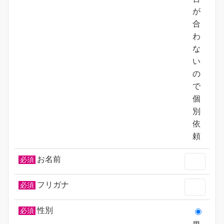
が
合
わ
な
い
の
で
個
別
依
頼
お名前
必須
フリガナ
必須
性別
必須