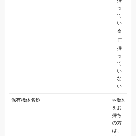
持
っ
て
い
る
持
っ
て
い
な
い
保有機体名称
※機体
をお
持ち
の方
は、