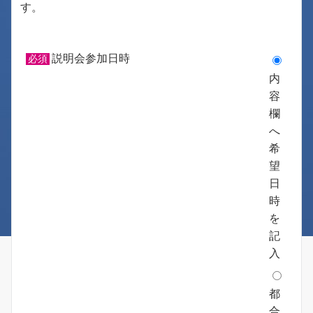
す。
説明会参加日時
必須
内
容
欄
へ
希
望
日
時
を
記
入
都
合