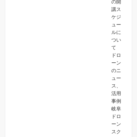
の開
講ス
ケジ
ュー
ルに
つい
て
ドロ
ーン
のニ
ュー
ス、
活用
事例
岐阜
ドロ
ーン
スク