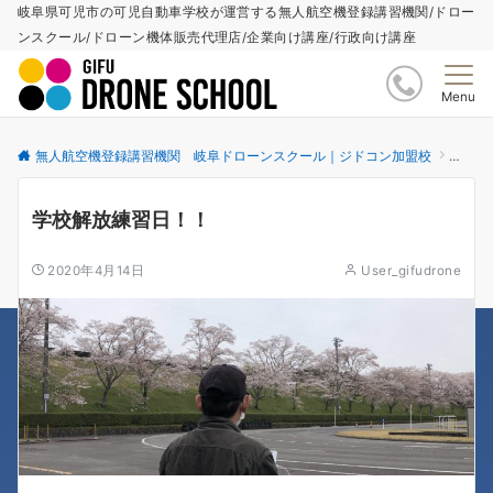
岐阜県可児市の可児自動車学校が運営する無人航空機登録講習機関/ドロー
ンスクール/ドローン機体販売代理店/企業向け講座/行政向け講座
Menu
無人航空機登録講習機関 岐阜ドローンスクール｜ジドコン加盟校
更新情
学校解放練習日！！
2020年4月14日
User_gifudrone