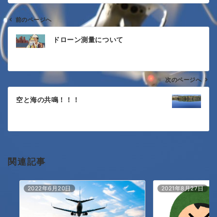
前のページへ
投
ドローン測量について
稿
ナ
次のページへ
ビ
ゲ
空と海の共鳴！！！
ー
シ
ョ
関連記事
ン
2022年6月20日
2021年8月27日