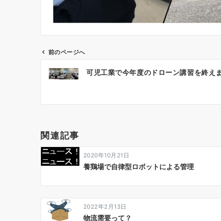
前のページへ
投
可児工業で今年度のドローン講習を終え
稿
ナ
ビ
ゲ
関連記事
ー
2020年10月21日
シ
養鶏場で自律型ロボットによる管理
ョ
ン
2022年2月13日
物流需要って？