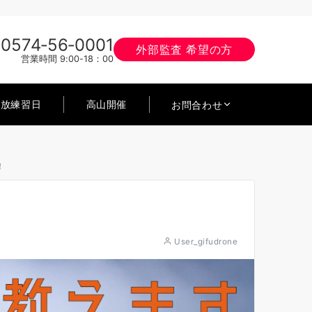
0574‐56‐0001
外部監査 希望の方
営業時間 9:00-18：00
開放練習日
高山開催
お問合わせ
！
User_gifudrone