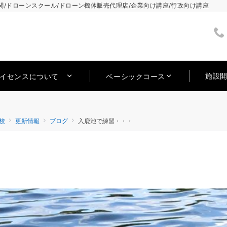
/ドローンスクール/ドローン機体販売代理店/企業向け講座/行政向け講座
施設
ライセンスについて
ベーシックコース
校
更新情報
ブログ
入鹿池で練習・・・