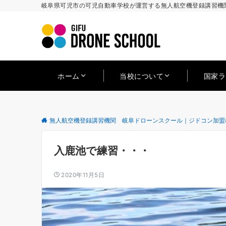
岐阜県可児市の可児自動車学校が運営する無人航空機登録講習機関
ホーム
当校について
国家
無人航空機登録講習機関 岐阜ドローンスクール｜ジドコン加盟
入鹿池で練習・・・
2020年11月5日