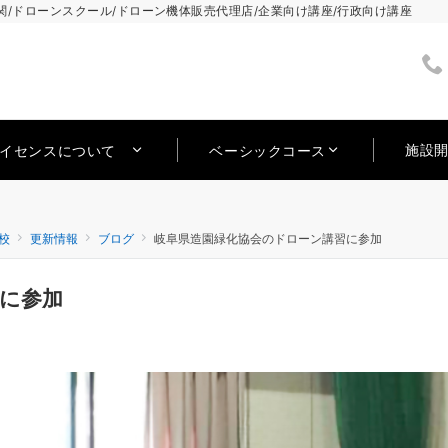
/ドローンスクール/ドローン機体販売代理店/企業向け講座/行政向け講座
施設
ライセンスについて
ベーシックコース
校
更新情報
ブログ
岐阜県造園緑化協会のドローン講習に参加
に参加