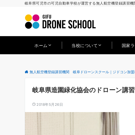
岐阜県可児市の可児自動車学校が運営する無人航空機登録講習機関
ホーム
当校について
国家
無人航空機登録講習機関 岐阜ドローンスクール｜ジドコン加盟
岐阜県造園緑化協会のドローン講習
2018年5月26日