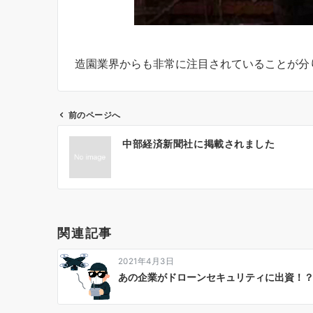
造園業界からも非常に注目されていることが分
前のページへ
投
中部経済新聞社に掲載されました
稿
ナ
ビ
ゲ
関連記事
ー
2021年4月3日
シ
あの企業がドローンセキュリティに出資！
ョ