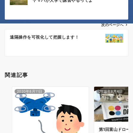
ヤマハが大学で講習やるってよ
稿
ナ
次のページへ
ビ
ゲ
遠隔操作を可視化して把握します！
ー
シ
ョ
関連記事
ン
2020年8月11日
2018年8月4日
第1回富山ドロー