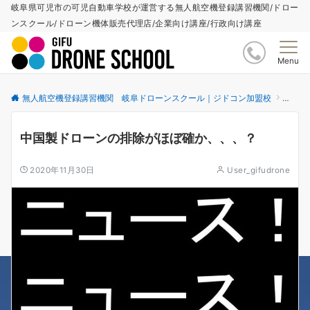
岐阜県可児市の可児自動車学校が運営する無人航空機登録講習機関/ドロー
ンスクール/ドローン機体販売代理店/企業向け講座/行政向け講座
Menu
無人航空機登録講習機関 岐阜ドローンスクール｜ジドコン加盟校
更新情
中国製ドローンの排除がほぼ確か、、、？
2020年11月30日
User_gifudrone