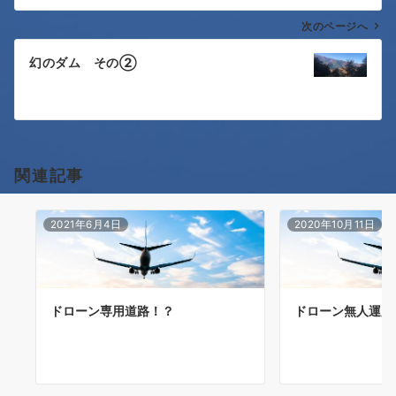
ナ
次のページへ
ビ
ゲ
幻のダム その②
ー
シ
ョ
関連記事
ン
2021年6月4日
2020年10月11日
ドローン専用道路！？
ドローン無人運用