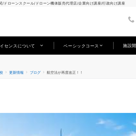
/ドローンスクール/ドローン機体販売代理店/企業向け講座/行政向け講座
施設
ライセンスについて
ベーシックコース
校
更新情報
ブログ
航空法が再度改正！！