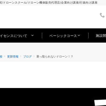
/ドローンスクール/ドローン機体販売代理店/企業向け講座/行政向け講座
施設
ライセンスについて
ベーシックコース
校
更新情報
ブログ
乗っ取られないドローン！？