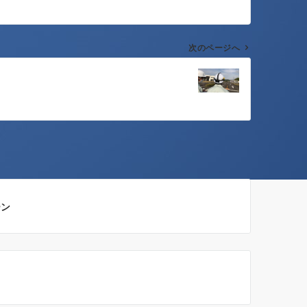
次のページへ
！
ーン
！