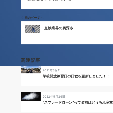
前のページへ
投
点検業界の奥深さ…
稿
ナ
ビ
ゲ
関連記事
ー
2021年3月11日
シ
学校開放練習日の日程を更新しました！！
ョ
ン
2022年5月26日
”スプレードローン”って名前はどうあれ産