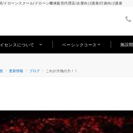
/ドローンスクール/ドローン機体販売代理店/企業向け講座/行政向け講座
施設
ライセンスについて
ベーシックコース
校
更新情報
ブログ
これが大地の力！！