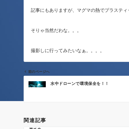
記事にもありますが、マグマの熱でプラスティ
そりゃ当然だわな。。。
撮影しに行ってみたいなぁ。。。。
前のページへ
投
水中ドローンで環境保全を！！
稿
ナ
ビ
ゲ
関連記事