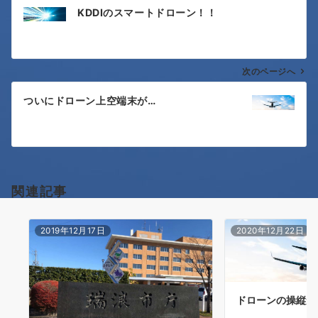
投
KDDIのスマートドローン！！
稿
ナ
次のページへ
ビ
ゲ
ついにドローン上空端末が…
ー
シ
ョ
関連記事
ン
2019年12月17日
2020年12月22日
ドローンの操縦免