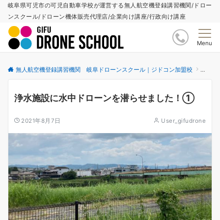
岐阜県可児市の可児自動車学校が運営する無人航空機登録講習機関/ドロー
ンスクール/ドローン機体販売代理店/企業向け講座/行政向け講座
Menu
無人航空機登録講習機関 岐阜ドローンスクール｜ジドコン加盟校
更新情
浄水施設に水中ドローンを潜らせました！①
2021年8月7日
User_gifudrone