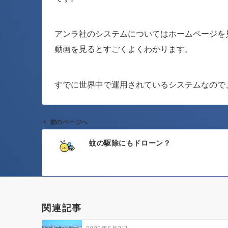
アンラ社のシステムについてはホームページを
動画を見るとすごくよくわかります。
すでに世界中で運用されているシステムなので
前のページへ
投
蚊の駆除にもドローン？
稿
ナ
ビ
ゲ
関連記事
ー