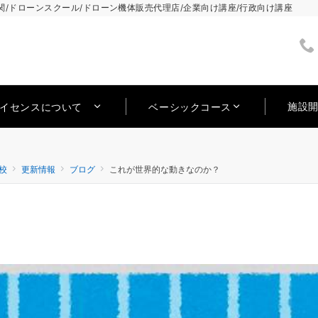
/ドローンスクール/ドローン機体販売代理店/企業向け講座/行政向け講座
施設
ライセンスについて
ベーシックコース
校
更新情報
ブログ
これが世界的な動きなのか？