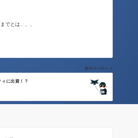
こまでとは、、、
次のページへ
ティに出資！？