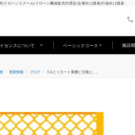
/ドローンスクール/ドローン機体販売代理店/企業向け講座/行政向け講座
施設
ライセンスについて
ベーシックコース
校
更新情報
ブログ
５Gとリモート重機と労働と。。