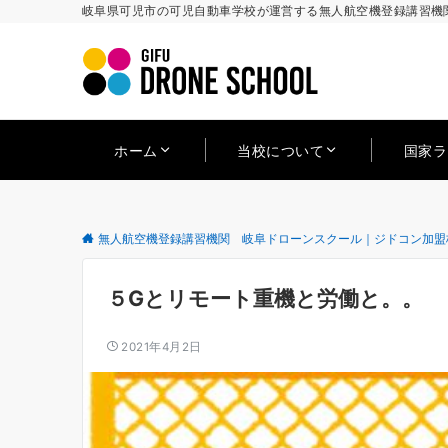
岐阜県可児市の可児自動車学校が運営する無人航空機登録講習機関
ホーム
当校について
国家
無人航空機登録講習機関 岐阜ドローンスクール｜ジドコン加盟
５Gとリモート重機と労働と。。
2021年4月2日