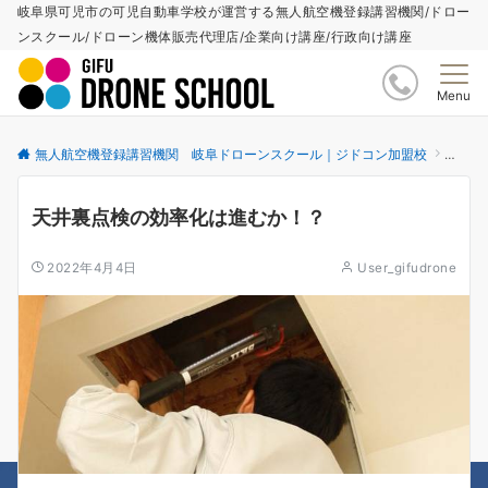
岐阜県可児市の可児自動車学校が運営する無人航空機登録講習機関/ドロー
ンスクール/ドローン機体販売代理店/企業向け講座/行政向け講座
Menu
無人航空機登録講習機関 岐阜ドローンスクール｜ジドコン加盟校
更新情
天井裏点検の効率化は進むか！？
2022年4月4日
User_gifudrone