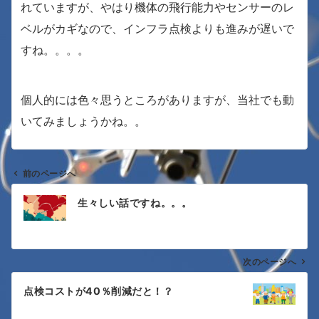
れていますが、やはり機体の飛行能力やセンサーのレ
ベルがカギなので、インフラ点検よりも進みが遅いで
すね。。。。
個人的には色々思うところがありますが、当社でも動
いてみましょうかね。。
前のページへ
投
生々しい話ですね。。。
稿
ナ
次のページへ
ビ
ゲ
点検コストが40％削減だと！？
ー