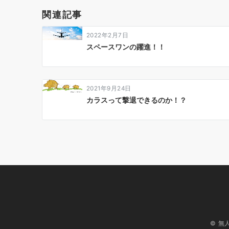
ゲ
関連記事
ー
2022年2月7日
シ
スペースワンの躍進！！
ョ
ン
2021年9月24日
カラスって撃退できるのか！？
© 