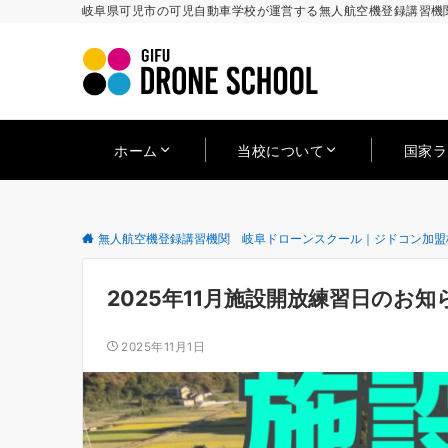
岐阜県可児市の可児自動車学校が運営する無人航空機登録講習機関
ホーム
当校について
国家
無人航空機登録講習機関 岐阜ドローンスクール｜ジドコン加盟
2025年11月施設開放練習日のお知
2025年11月1日