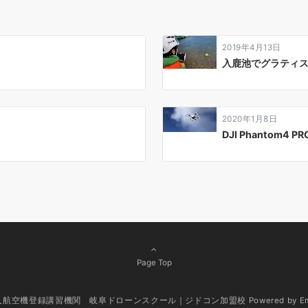
2019年4月13日
入鹿池でグラティ
2020年1月8日
DJI Phantom4
Page Top
無人航空機登録講習機関 岐阜ドローンスクール｜ジドコン加盟校
Powered by
E