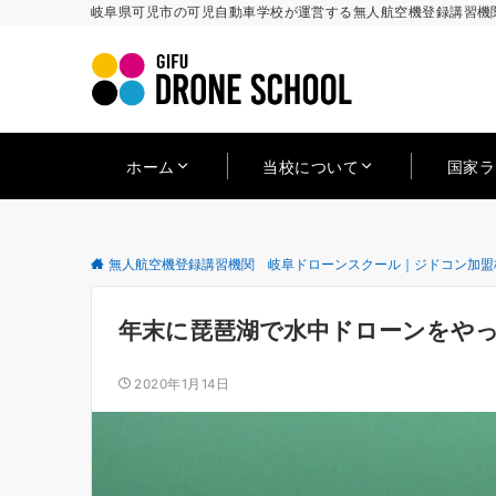
岐阜県可児市の可児自動車学校が運営する無人航空機登録講習機関
ホーム
当校について
国家
無人航空機登録講習機関 岐阜ドローンスクール｜ジドコン加盟
年末に琵琶湖で水中ドローンをや
2020年1月14日