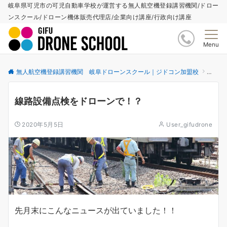
岐阜県可児市の可児自動車学校が運営する無人航空機登録講習機関/ドロー
ンスクール/ドローン機体販売代理店/企業向け講座/行政向け講座
Menu
無人航空機登録講習機関 岐阜ドローンスクール｜ジドコン加盟校
更新情
線路設備点検をドローンで！？
2020年5月5日
User_gifudrone
先月末にこんなニュースが出ていました！！