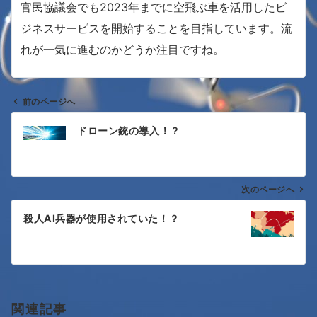
官民協議会でも2023年までに空飛ぶ車を活用したビ
ジネスサービスを開始することを目指しています。流
れが一気に進むのかどうか注目ですね。
前のページへ
投
ドローン銃の導入！？
稿
ナ
次のページへ
ビ
ゲ
殺人AI兵器が使用されていた！？
ー
シ
ョ
関連記事
ン