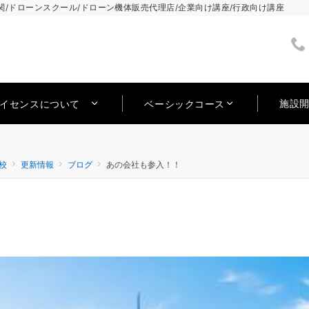
/ドローンスクール/ドローン機体販売代理店/企業向け講座/行政向け講座
施設
ライセンスについて
ベーシックコース
校
更新情報
ブログ
あの会社も参入！！