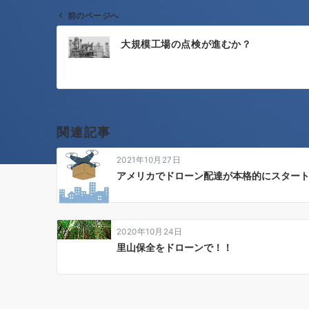
前のページへ
投
大規模工場の点検が進むか？
稿
ナ
ビ
ゲ
関連記事
ー
2021年10月27日
シ
アメリカでドローン配達が本格的にスター
ョ
ン
2020年10月24日
里山保全をドローンで！！