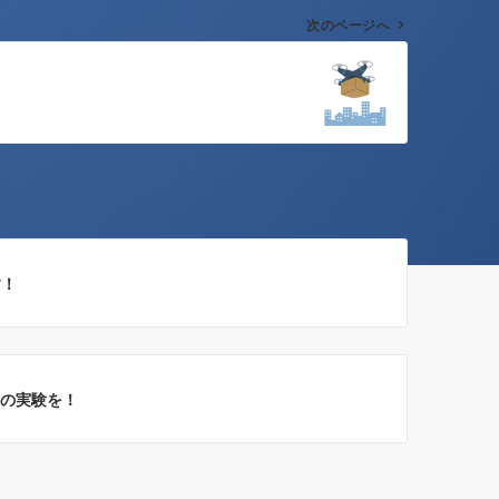
次のページへ
す！
マの実験を！