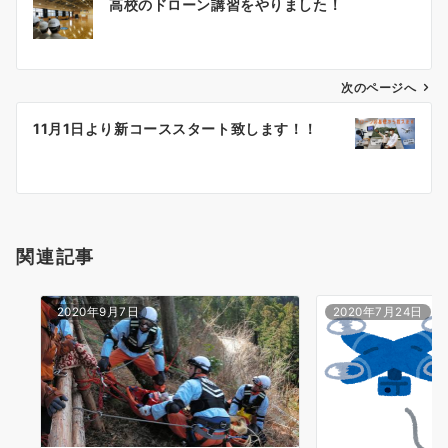
高校のドローン講習をやりました！
稿
ナ
次のページへ
ビ
ゲ
11月1日より新コーススタート致します！！
ー
シ
ョ
関連記事
ン
2020年9月7日
2020年7月24日