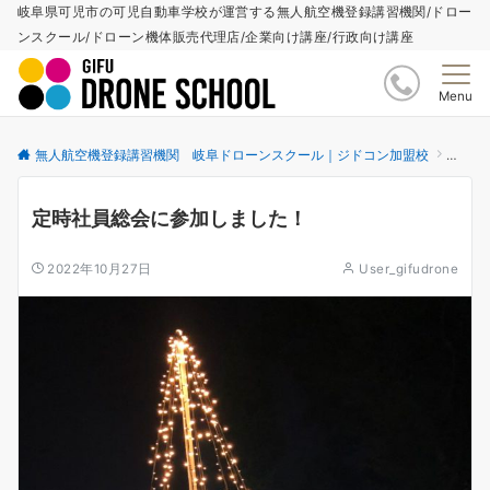
岐阜県可児市の可児自動車学校が運営する無人航空機登録講習機関/ドロー
ンスクール/ドローン機体販売代理店/企業向け講座/行政向け講座
Menu
無人航空機登録講習機関 岐阜ドローンスクール｜ジドコン加盟校
更新情
定時社員総会に参加しました！
2022年10月27日
User_gifudrone