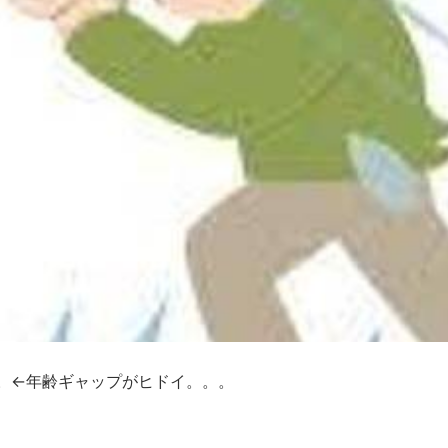
。←年齢ギャップがヒドイ。。。