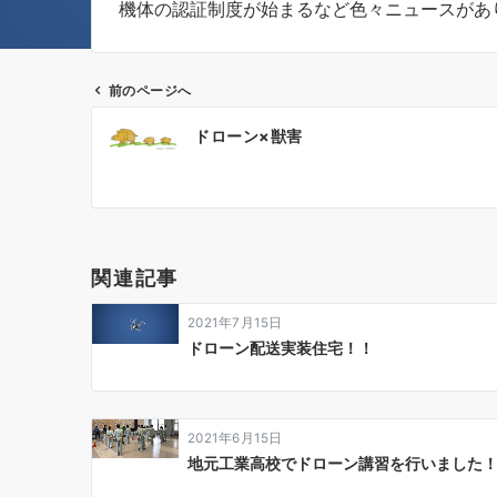
機体の認証制度が始まるなど色々ニュースがあ
前のページへ
投
ドローン×獣害
稿
ナ
ビ
ゲ
関連記事
ー
2021年7月15日
シ
ドローン配送実装住宅！！
ョ
ン
2021年6月15日
地元工業高校でドローン講習を行いました